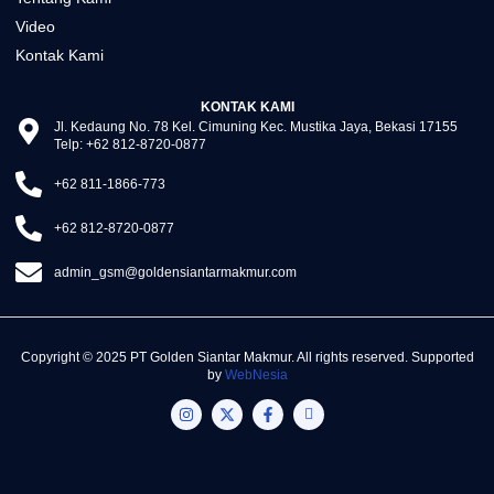
Video
Kontak Kami
KONTAK KAMI
Jl. Kedaung No. 78 Kel. Cimuning Kec. Mustika Jaya, Bekasi 17155
Telp: +62 812-8720-0877
+62 811-1866-773
+62 812-8720-0877
admin_gsm@goldensiantarmakmur.com
Copyright © 2025 PT Golden Siantar Makmur. All rights reserved. Supported
by
WebNesia