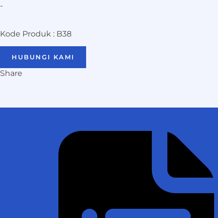
-
Kode Produk : B38
HUBUNGI KAMI
Share