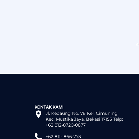
KONTAK KAMI
Jl. Kedaung No. 78 Kel. Cimuning
Kec. Mustika Jaya, Bekasi 17155 Telp:
+62 812-8720-0877
+62 811-1866-773