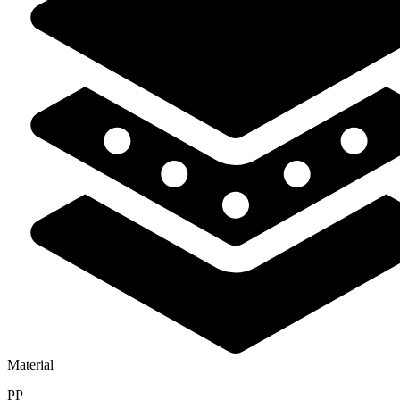
Material
PP