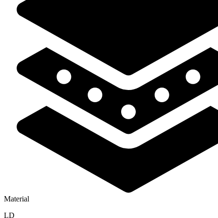
Material
LD