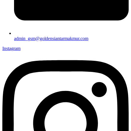
admin_gsm@goldensiantarmakmur.com
Instagram