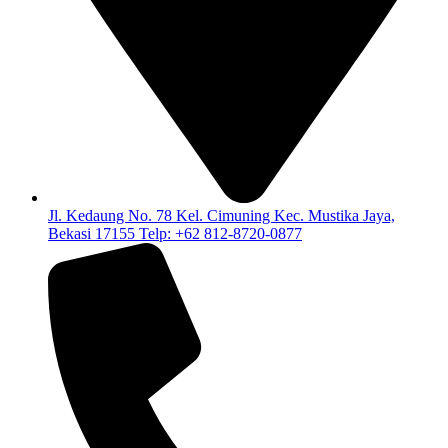
Jl. Kedaung No. 78 Kel. Cimuning Kec. Mustika Jaya,
Bekasi 17155 Telp: +62 812-8720-0877